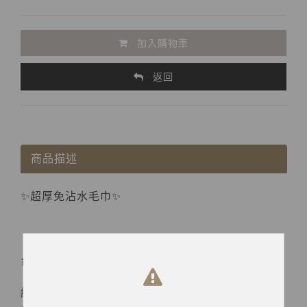
加入購物車
返回
商品描述
✨超厚免沾水毛巾✨
台灣品牌獨家訂製
繼熱銷商品「壓縮毛浴巾」後，再次推出可直接使