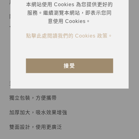
用的免沾水式毛浴巾 .ᐟ.ᐟ
本網站使用 Cookies 為您提供更好的
服務。繼續瀏覽本網站，即表示您同
陪你走過世界大街小巷，做你最好的旅行好夥伴
意使用 Cookies。
₊⁺༶༶
點擊此處閱讀我們的 Cookies 政策。
【商品介紹】
接受
天然植物纖維，柔軟親膚
獨立包裝，方便攜帶
加厚加大，吸水效果增強
雙面設計，使用更廣泛